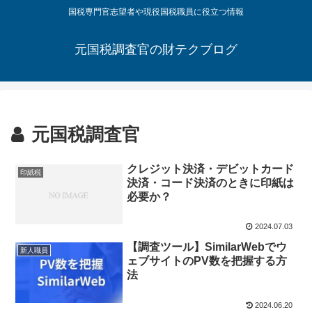
国税専門官志望者や現役国税職員に役立つ情報
元国税調査官の財テクブログ
元国税調査官
クレジット決済・デビットカード
印紙税
決済・コード決済のときに印紙は
必要か？
2024.07.03
【調査ツール】SimilarWebでウ
新人職員
ェブサイトのPV数を把握する方
法
2024.06.20