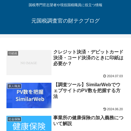
国税専門官志望者や現役国税職員に役立つ情報
元国税調査官の財テクブログ
クレジット決済・デビットカード
印紙税
決済・コード決済のときに印紙は
必要か？
2024.07.03
【調査ツール】SimilarWebでウ
新人職員
ェブサイトのPV数を把握する方
法
2024.06.20
事業所の健康保険の加入義務につ
社会保険
いて解説