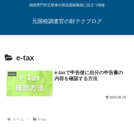
国税専門官志望者や現役国税職員に役立つ情報
元国税調査官の財テクブログ
e-tax
e-taxで申告後に自分の申告書の
e-tax
内容を確認する方法
2024.06.20
ホーム
e-tax